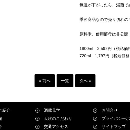
気温が下がったら、湯煎で
季節商品なので売り切れの
原料米、使用酵母は非公開
1800ml 3,592円（税込
720ml 1,797円（税込価
« 前へ
一覧
次へ »
ご紹介
酒蔵見学
お問合せ
舗
天吹のこだわり
プライバシーポ
介
交通アクセス
サイトマップ