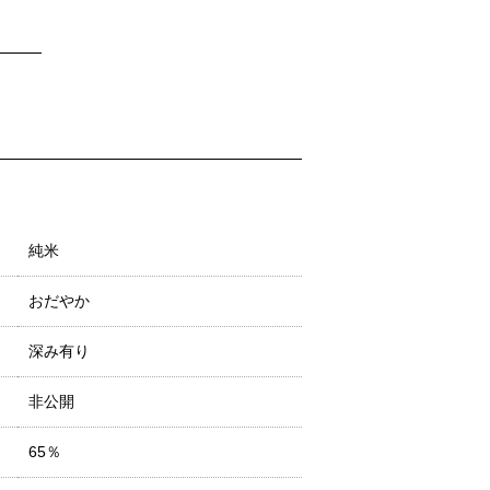
純米
おだやか
深み有り
非公開
65％