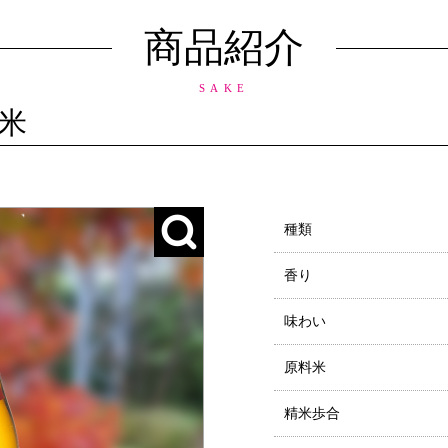
商品紹介
SAKE
米
種類
香り
味わい
原料米
精米歩合