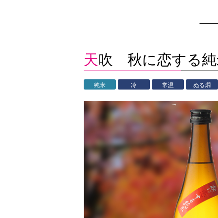
天吹 秋に恋する純
純米
冷
常温
ぬる燗