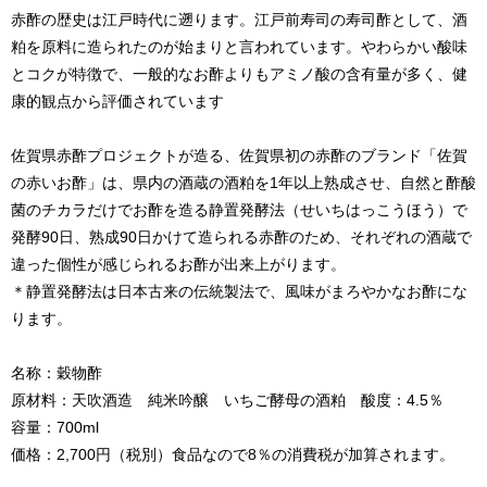
赤酢の歴史は江戸時代に遡ります。江戸前寿司の寿司酢として、酒
粕を原料に造られたのが始まりと言われています。やわらかい酸味
とコクが特徴で、一般的なお酢よりもアミノ酸の含有量が多く、健
康的観点から評価されています
佐賀県赤酢プロジェクトが造る、佐賀県初の赤酢のブランド「佐賀
の赤いお酢」は、県内の酒蔵の酒粕を1年以上熟成させ、自然と酢酸
菌のチカラだけでお酢を造る静置発酵法（せいちはっこうほう）で
発酵90日、熟成90日かけて造られる赤酢のため、それぞれの酒蔵で
違った個性が感じられるお酢が出来上がります。
＊静置発酵法は日本古来の伝統製法で、風味がまろやかなお酢にな
ります。
名称：穀物酢
原材料：天吹酒造 純米吟醸 いちご酵母の酒粕 酸度：4.5％
容量：700ml
価格：2,700円（税別）食品なので8％の消費税が加算されます。