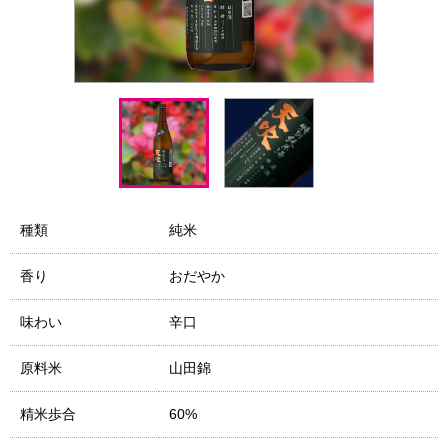
種類
純米
香り
おだやか
味わい
辛口
原料米
山田錦
精米歩合
60%