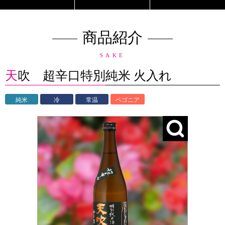
商品紹介
SAKE
天吹 超辛口特別純米 火入れ
純米
冷
常温
ベゴニア