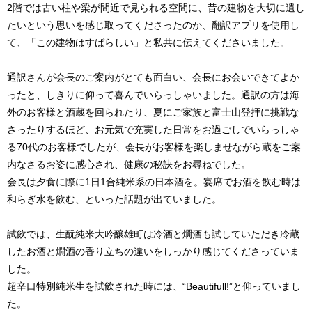
2階では古い柱や梁が間近で見られる空間に、昔の建物を大切に遺し
たいという思いを感じ取ってくださったのか、翻訳アプリを使用し
て、「この建物はすばらしい」と私共に伝えてくださいました。
通訳さんが会長のご案内がとても面白い、会長にお会いできてよか
ったと、しきりに仰って喜んでいらっしゃいました。通訳の方は海
外のお客様と酒蔵を回られたり、夏にご家族と富士山登拝に挑戦な
さったりするほど、お元気で充実した日常をお過ごしでいらっしゃ
る70代のお客様でしたが、会長がお客様を楽しませながら蔵をご案
内なさるお姿に感心され、健康の秘訣をお尋ねでした。
会長は夕食に際に1日1合純米系の日本酒を。宴席でお酒を飲む時は
和らぎ水を飲む、といった話題が出ていました。
試飲では、生酛純米大吟醸雄町は冷酒と燗酒も試していただき冷蔵
したお酒と燗酒の香り立ちの違いをしっかり感じてくださっていま
した。
超辛口特別純米生を試飲された時には、“Beautifull!”と仰っていまし
た。