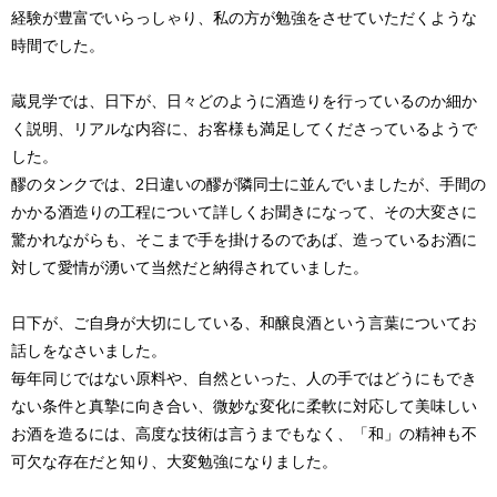
経験が豊富でいらっしゃり、私の方が勉強をさせていただくような
時間でした。
蔵見学では、日下が、日々どのように酒造りを行っているのか細か
く説明、リアルな内容に、お客様も満足してくださっているようで
した。
醪のタンクでは、2日違いの醪が隣同士に並んでいましたが、手間の
かかる酒造りの工程について詳しくお聞きになって、その大変さに
驚かれながらも、そこまで手を掛けるのであば、造っているお酒に
対して愛情が湧いて当然だと納得されていました。
日下が、ご自身が大切にしている、和醸良酒という言葉についてお
話しをなさいました。
毎年同じではない原料や、自然といった、人の手ではどうにもでき
ない条件と真摯に向き合い、微妙な変化に柔軟に対応して美味しい
お酒を造るには、高度な技術は言うまでもなく、「和」の精神も不
可欠な存在だと知り、大変勉強になりました。