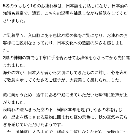
5名のうちもう1名のお連れ様は、日本語をお話しになり、日本酒の
知識も豊富で、適宜、こちらの説明を補足しながら通訳をしてくだ
さいました。
ご到着早々、入口脇にある恵比寿様の像をご覧になり、お連れのお
客様にご説明なさっており、日本文化への造詣の深さを感じまし
た。
2階の神棚の前でも丁寧に手を合わせてお辞儀をなさってから先に進
まれました。
海外の方が、日本人が昔から大切にしてきたものに対し、心を込め
て敬意を示してくださるご様子が、大変美しく感じられました。
蔵に向かうため、途中にある中庭に出ていただいた瞬間に歓声が上
がりました。
秋晴れの澄みきった空の下、樹齢300年を超すけやきの木をはじ
め、歴史を感じさせる建物に囲まれた庭の景色に、秋の空気や安ら
ぎを感じていただけたようです。
また、風神蔵に入る手前で、鏝絵をご覧になりながら、天吹山につ