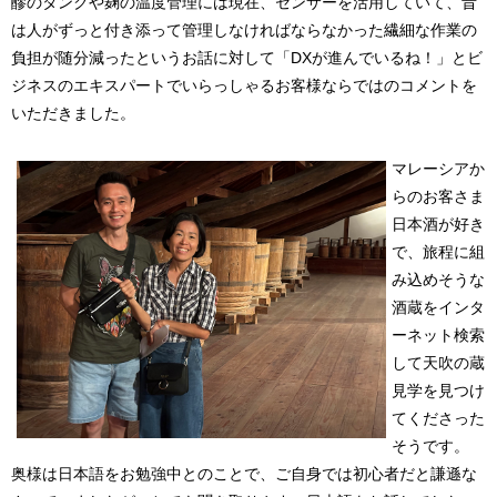
醪のタンクや麹の温度管理には現在、センサーを活用していて、昔
は人がずっと付き添って管理しなければならなかった繊細な作業の
負担が随分減ったというお話に対して「DXが進んでいるね！」とビ
ジネスのエキスパートでいらっしゃるお客様ならではのコメントを
いただきました。
マレーシアか
らのお客さま
日本酒が好き
で、旅程に組
み込めそうな
酒蔵をインタ
ーネット検索
して天吹の蔵
見学を見つけ
てくださった
そうです。
奥様は日本語をお勉強中とのことで、ご自身では初心者だと謙遜な