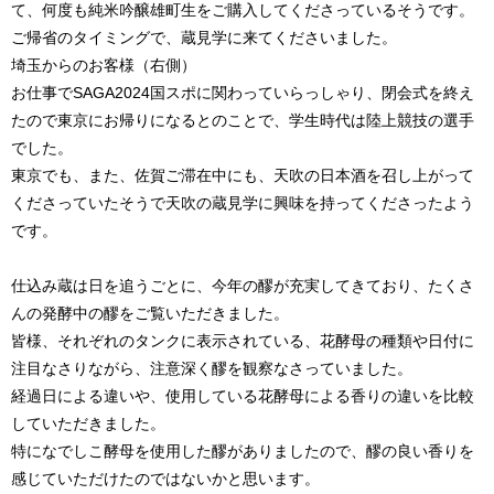
て、何度も純米吟醸雄町生をご購入してくださっているそうです。
ご帰省のタイミングで、蔵見学に来てくださいました。
埼玉からのお客様（右側）
お仕事でSAGA2024国スポに関わっていらっしゃり、閉会式を終え
たので東京にお帰りになるとのことで、学生時代は陸上競技の選手
でした。
東京でも、また、佐賀ご滞在中にも、天吹の日本酒を召し上がって
くださっていたそうで天吹の蔵見学に興味を持ってくださったよう
です。
仕込み蔵は日を追うごとに、今年の醪が充実してきており、たくさ
んの発酵中の醪をご覧いただきました。
皆様、それぞれのタンクに表示されている、花酵母の種類や日付に
注目なさりながら、注意深く醪を観察なさっていました。
経過日による違いや、使用している花酵母による香りの違いを比較
していただきました。
特になでしこ酵母を使用した醪がありましたので、醪の良い香りを
感じていただけたのではないかと思います。