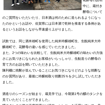
花酵母の説明
中に、蔵付き
酵母について
のご質問をいただいたり、日本酒は何のために造られるようになっ
たのかというお話や、佐賀県には日本酒で乾杯を推進する条例があ
るというお話をしながら早速盛り上がりました。
試飲では、同じ酒米雄町を使用した純米吟醸雄町生、生酛純米大吟
醸雄町で、花酵母の違いを感じていただきました。
また、2つの味わいを比較して、生酛純米大吟醸雄町の味わいの力強
さにお気づきになられたお客様がいらっしゃり、生酛造りの酵母の
育て方のお話を聞いていただきました。
陳列棚に焼酎が並んでいることにお気づきになりどのような焼酎な
のか質問があり、最後に吟醸粕取り焼酎25％を少し試していただき
ました。
酒造りのシーズンが始まり、蔵見学では、今期第1号の醪のタンクを
見ていただくことができました。