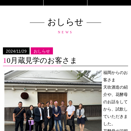
おしらせ
NEWS
2024/11/29
おしらせ
10月蔵見学のお客さま
福岡からのお
客さま
天吹酒造の紹
介や、花酵母
のお話をして
から、試飲し
ていただきま
した。