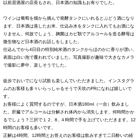
以前居酒屋の店長もされ、日本酒の知識もお有りでした。
ワインは葡萄を畑から摘んで発酵タンクにいれるとぶどう酒になり
ます、日本酒は蒸したお米、仕込み水をタンクに入れてもお酒にな
りません、何故でしょう、麹菌はカビ類でアルコールを造る酵母は
微生物など日本酒のお話しをしました。
仕込んでから4日目の特別純米酒のタンクからほのかに香りが漂い、
表面は白い泡で覆われていました。写真撮影が趣味で大きなカメラ
で撮影に夢中、楽しそうでした。
徒歩でおいでになり試飲も楽しんでいただきました。インスタグラ
ムのお客様も多々いらっしゃるそうで天吹のPRになれば嬉しいで
す。
お客様によく質問するのですが、日本酒180ml（一合）飲みまし
た。肝臓でアルコールは分解され体内から消失します、何時間かか
るでしょう？三択で１２, ８, ４時間で手を上げていただきます。12
時間のお客様も多いです。
正解は4時間、12時間とお答えのお客様は飲みすぎて二日酔いの経