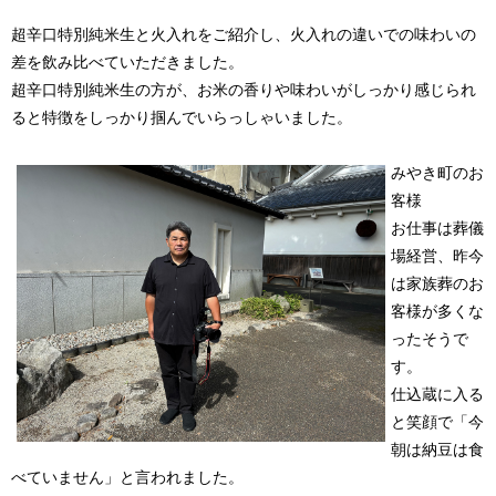
超辛口特別純米生と火入れをご紹介し、火入れの違いでの味わいの
差を飲み比べていただきました。
超辛口特別純米生の方が、お米の香りや味わいがしっかり感じられ
ると特徴をしっかり掴んでいらっしゃいました。
みやき町のお
客様
お仕事は葬儀
場経営、昨今
は家族葬のお
客様が多くな
ったそうで
す。
仕込蔵に入る
と笑顔で「今
朝は納豆は食
べていません」と言われました。