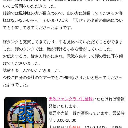
いてご質問をいただきました。
鏝絵では風神様の方が目立つので、山の方に注目してくださるお客
様はなかなかいらっしゃいませんが、「天吹」の名前の由来につい
ても予習してきてくださったようです。
醪タンクも充実してきており、中を見比べていただくことができま
した。醪のタンクでは、泡が弾ける小さな音がしていました。
お伝えすると、皆さん静かにされ、意識を集中して醪の音に耳を傾
けてくださいました。
試飲も楽しんでいただきました。
今後ご自分の会社のツアーでもご利用なさりたいと思ってくださっ
たようでした。
天吹ファンクラブに登録
いただければ情報
発信いたします。
蔵元小売部 旨き酒揃っています。
営業時
間：8:00-18:00
土日祭日は
店休日
12:00-13:00 お昼休