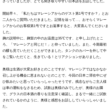
さっていましたが、とても聞き取りやすい日本語をお話しでした。
開始早々、「私たちはマレーシアからのゲスト第1号ですか？」とお
二人からご質問いただきました。記憶を辿って…、おそらくマレー
シアからのお客様第1号ですとお返事すると、大変喜んでくださいま
した。
麹の説明中に、麹室の中のお温度は35℃です、と申し上げたとこ
ろ、「マレーシアと同じだ！」と仰っていました。また、今期最初
の醪も見ていただくことができました。タンクのカバーを外して中
をご覧いただくと、生きている！とリアクションがありました。
奥様は生酒が大変お好きとのことですが、マレーシアではなかなか
召し上がる機会に恵まれないとのことで、今回の日本ご滞在中にぜ
ひ飲みたいと思っていらっしゃったそうです。残念ながらご主人様
は車の運転をなさるため、試飲は奥様のみでしたが、奥様のお隣
で、グラスの日本酒の香りを注意深く確認し、まるで一緒にご試飲
されているかのように、奥様と感想をお話ししていらっしゃいまし
た。