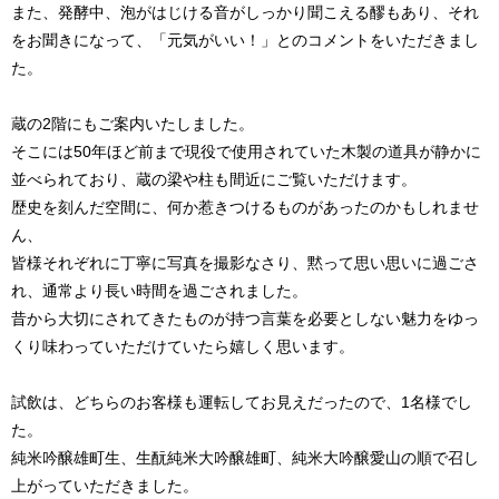
また、発酵中、泡がはじける音がしっかり聞こえる醪もあり、それ
をお聞きになって、「元気がいい！」とのコメントをいただきまし
た。
蔵の2階にもご案内いたしました。
そこには50年ほど前まで現役で使用されていた木製の道具が静かに
並べられており、蔵の梁や柱も間近にご覧いただけます。
歴史を刻んだ空間に、何か惹きつけるものがあったのかもしれませ
ん、
皆様それぞれに丁寧に写真を撮影なさり、黙って思い思いに過ごさ
れ、通常より長い時間を過ごされました。
昔から大切にされてきたものが持つ言葉を必要としない魅力をゆっ
くり味わっていただけていたら嬉しく思います。
試飲は、どちらのお客様も運転してお見えだったので、1名様でし
た。
純米吟醸雄町生、生酛純米大吟醸雄町、純米大吟醸愛山の順で召し
上がっていただきました。