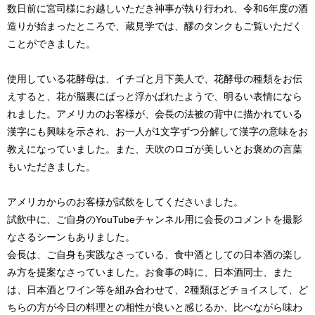
数日前に宮司様にお越しいただき神事が執り行われ、令和6年度の酒
造りが始まったところで、蔵見学では、醪のタンクもご覧いただく
ことができました。
使用している花酵母は、イチゴと月下美人で、花酵母の種類をお伝
えすると、花が脳裏にぱっと浮かばれたようで、明るい表情になら
れました。アメリカのお客様が、会長の法被の背中に描かれている
漢字にも興味を示され、お一人が1文字ずつ分解して漢字の意味をお
教えになっていました。また、天吹のロゴが美しいとお褒めの言葉
もいただきました。
アメリカからのお客様が試飲をしてくださいました。
試飲中に、ご自身のYouTubeチャンネル用に会長のコメントを撮影
なさるシーンもありました。
会長は、ご自身も実践なさっている、食中酒としての日本酒の楽し
み方を提案なさっていました。お食事の時に、日本酒同士、また
は、日本酒とワイン等を組み合わせて、2種類ほどチョイスして、ど
ちらの方が今日の料理との相性が良いと感じるか、比べながら味わ