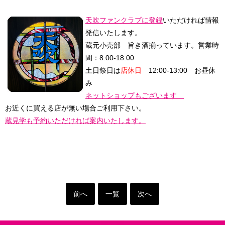
天吹ファンクラブに登録
いただければ情報
発信いたします。
蔵元小売部 旨き酒揃っています。
営業時
間：8:00-18:00
土日祭日は
店休日
12:00-13:00 お昼休
み
ネットショップもございます
お近くに買える店が無い場合ご利用下さい。
蔵見学も予約いただければ案内いたします。
前へ
一覧
次へ