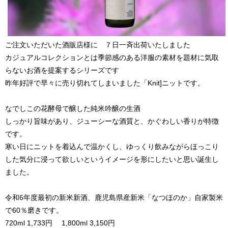
ご注文いただいた酒販店様に ７日一斉出荷いたしました
カジュアルコレクションとは季節感のある洋服の素材を題材に気取
らないお酒を提案するシリーズです
昨年好評で早々に売り切れてしまいました「Knit]ニットです。
なでしこの花酵母で醸した純米吟醸の生酒
しっかり旨味があり、ジューシーな酒質と、かぐわしい香りが特徴
です。
寒い日にニットを着込んで温かくし、ゆっくり飲みながらほっこり
した気分に浸って欲しいというイメージを形にしたいと思い誕生し
ました。
令和6年度最初の新米新酒、鹿児島県産新米「なつほのか」自家製米
で60％磨きです。
720ml 1,733円 1,800ml 3,150円