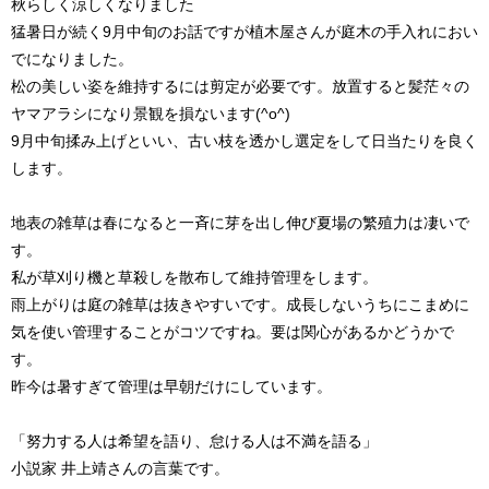
秋らしく涼しくなりました
猛暑日が続く9月中旬のお話ですが植木屋さんが庭木の手入れにおい
でになりました。
松の美しい姿を維持するには剪定が必要です。放置すると髪茫々の
ヤマアラシになり景観を損ないます(^o^)
9月中旬揉み上げといい、古い枝を透かし選定をして日当たりを良く
します。
地表の雑草は春になると一斉に芽を出し伸び夏場の繁殖力は凄いで
す。
私が草刈り機と草殺しを散布して維持管理をします。
雨上がりは庭の雑草は抜きやすいです。成長しないうちにこまめに
気を使い管理することがコツですね。要は関心があるかどうかで
す。
昨今は暑すぎて管理は早朝だけにしています。
「努力する人は希望を語り、怠ける人は不満を語る」
小説家 井上靖さんの言葉です。