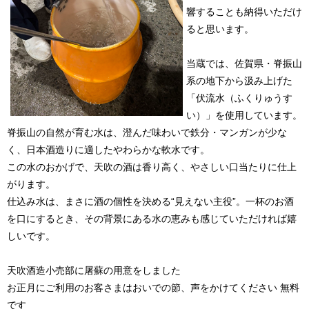
響することも納得いただけ
ると思います。
当蔵では、佐賀県・脊振山
系の地下から汲み上げた
「伏流水（ふくりゅうす
い）」を使用しています。
脊振山の自然が育む水は、澄んだ味わいで鉄分・マンガンが少な
く、日本酒造りに適したやわらかな軟水です。
この水のおかげで、天吹の酒は香り高く、やさしい口当たりに仕上
がります。
仕込み水は、まさに酒の個性を決める“見えない主役”。一杯のお酒
を口にするとき、その背景にある水の恵みも感じていただければ嬉
しいです。
天吹酒造小売部に屠蘇の用意をしました
お正月にご利用のお客さまはおいでの節、声をかけてください 無料
です