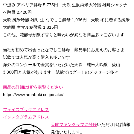
中汲み アベリア酵母 5,775円 天吹 生酛純米大吟醸 雄町シャクナ
ゲ酵母 2,420円
天吹 純米吟醸 雄町 生 なでしこ酵母 1,936円 天吹 冬に恋する純米
大吟醸 生マル秘酵母 1,815円
この他、花酵母が醸す香りと味わいが異なる商品多々ございます
当社が初めて出会ったなでしこ酵母 蔵見学にお見えのお客さま
試飲では人気が高く購入も多いです
海外のコンクールで金賞をいただいた天吹 純米大吟醸 愛山
3,300円と人気があります 試飲ではグー！のメッセージ多々
商品の詳細はHPを御覧ください
https://www.amabuki.co.jp/sake/
フェイスブックアドレス
インスタグラムアドレス
天吹ファンクラブに登録
いただければ情報
発信いたします。