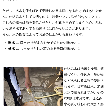
ただし、名水を使えば必ず美味しい日本酒になるわけではありませ
ん。仕込み水として大切なのは「鉄分やマンガンが少ないこと」。
これらの成分は酒を変色させたり、劣化を早めてしまうため、きれ
いな湧き水であっても酒造りには向かない場合があります。
また、水の性質によってお酒の仕上がりも変わります。
軟水
… 口当たりがまろやかで柔らかい味わいに
硬水
… しっかりとした芯のある辛口の味わいに
仕込み水は洗米や浸漬、酒
母づくり、仕込み、洗い物
などあらゆる工程で使用さ
れます。日本酒は米と米麹
と水で造られますが、その
約8割は水分です。仕込み
水の質が味わいに大きく影