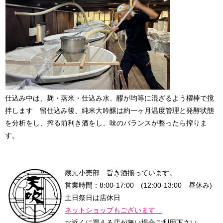
仕込み中は、麹・蒸米・仕込み水、醪が均等に混ざるよう櫂棒で撹
拌します 留仕込み後、純米大吟醸は約一ヶ月温度管理と発酵状態
を分析をし、搾る前利き酒をし、味のバランスが整ったら搾りま
す。
蔵元小売部 旨き酒揃っています。
営業時間：8:00-17:00 (12:00-13:00 昼休み)
土日祭日は店休日
ネットショップもございます
お近くに買える店が無い場合ご利用下さい。