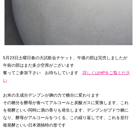
5月23日土曜日春の大試飲会チケット、午後の部は完売しましたが
午前の部はまだ多少空席がございます
奮ってご参加下さい お待ちしています
詳しくはHPをご覧くださ
い
お米の主成分デンプンが麹の力で糖分に変わります
その糖分を酵母が食べてアルコールと炭酸ガスに変換します、これ
を発酵といい同時に酒の香りも発生します、デンプンがブドウ糖に
なり、酵母がアルコールをつくる、この繰り返しです、これを並行
複発酵といい日本酒独特の形です