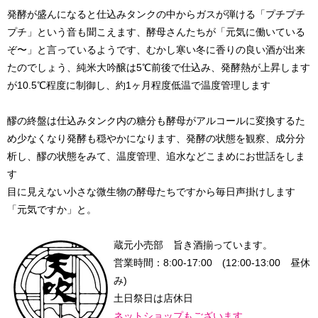
発酵が盛んになると仕込みタンクの中からガスが弾ける「プチプチ
プチ」という音も聞こえます、酵母さんたちが「元気に働いている
ぞ〜」と言っているようです、むかし寒い冬に香りの良い酒が出来
たのでしょう、純米大吟醸は5℃前後で仕込み、発酵熱が上昇します
が10.5℃程度に制御し、約1ヶ月程度低温で温度管理します
醪の終盤は仕込みタンク内の糖分も酵母がアルコールに変換するた
め少なくなり発酵も穏やかになります、発酵の状態を観察、成分分
析し、醪の状態をみて、温度管理、追水などこまめにお世話をしま
す
目に見えない小さな微生物の酵母たちですから毎日声掛けします
「元気ですか」と。
蔵元小売部 旨き酒揃っています。
営業時間：8:00-17:00 (12:00-13:00 昼休
み)
土日祭日は店休日
ネットショップもございます