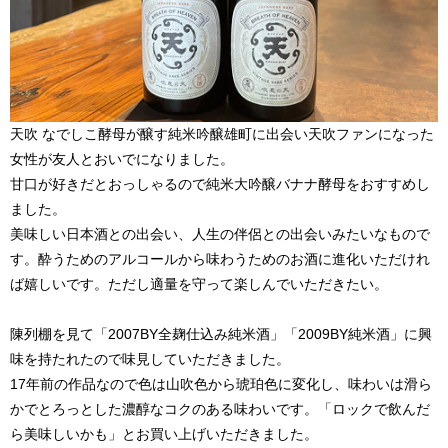
天吹 なでしこ酵母が醸す純米吟醸雄町に出会い天吹ファンになった
女性が友人とおいでになりました。
甘口が好きだとおっしゃるので純米大吟醸バナナ酵母をおすすめし
ました。
美味しい日本酒との出会い、人生の伴侶との出会いみたいなもので
す。酔うためのアルコールから味わうためのお酒に進化いただけれ
ば嬉しいです。ただし適量を守って楽しんでいただきたい。
陳列棚を見て「2007BY全麹仕込み純米酒」「2009BY純米酒」に興
味を持たれたので味見していただきました。
17年前の作品なので色は山吹色から琥珀色に変化し、味わいは滑ら
かでとろっとした濃醇なコクのある味わいです。「ロックで飲んだ
ら美味しいかも」とお買い上げいただきました。