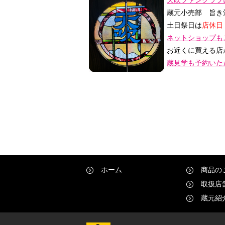
蔵元小売部 旨き
土日祭日は
店休
ネットショップ
お近くに買える店
蔵見学も予約いた
ホーム
商品の
取扱店
蔵元紹