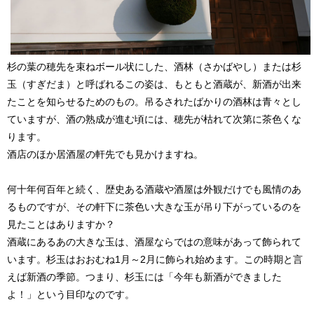
杉の葉の穂先を束ねボール状にした、酒林（さかばやし）または杉
玉（すぎだま）と呼ばれるこの姿は、もともと酒蔵が、新酒が出来
たことを知らせるためのもの。吊るされたばかりの酒林は青々とし
ていますが、酒の熟成が進む頃には、穂先が枯れて次第に茶色くな
ります。
酒店のほか居酒屋の軒先でも見かけますね。
何十年何百年と続く、歴史ある酒蔵や酒屋は外観だけでも風情のあ
るものですが、その軒下に茶色い大きな玉が吊り下がっているのを
見たことはありますか？
酒蔵にあるあの大きな玉は、酒屋ならではの意味があって飾られて
います。杉玉はおおむね1月～2月に飾られ始めます。この時期と言
えば新酒の季節。つまり、杉玉には「今年も新酒ができました
よ！」という目印なのです。