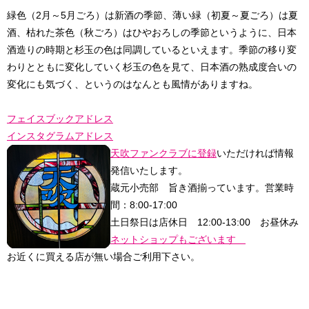
緑色（2月～5月ごろ）は新酒の季節、薄い緑（初夏～夏ごろ）は夏
酒、枯れた茶色（秋ごろ）はひやおろしの季節というように、日本
酒造りの時期と杉玉の色は同調しているといえます。季節の移り変
わりとともに変化していく杉玉の色を見て、日本酒の熟成度合いの
変化にも気づく、というのはなんとも風情がありますね。
フェイスブックアドレス
インスタグラムアドレス
天吹ファンクラブに登録
いただければ情報
発信いたします。
蔵元小売部 旨き酒揃っています。営業時
間：8:00-17:00
土日祭日は店休日 12:00-13:00 お昼休み
ネットショップもございます
お近くに買える店が無い場合ご利用下さい。